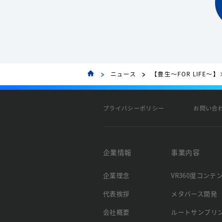
ニュース
【豊生～FOR LIFE～
プライバシーポリシー
お問い合
企業情報
事業内容
企業理念
VR360度コンテ
代表挨拶
メタバース開発
会社概要
ルートサンプリ